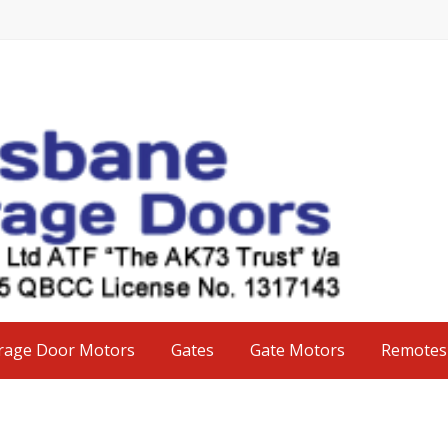
rage Door Motors
Gates
Gate Motors
Remotes