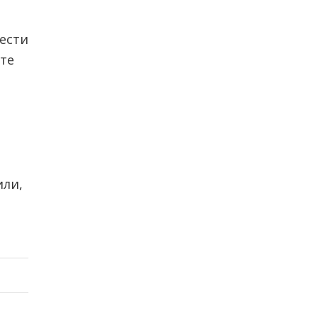
ести
те
о
или,