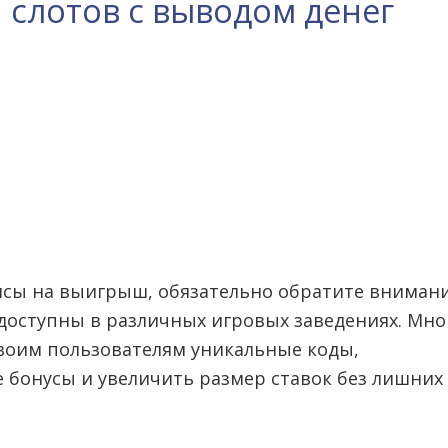
 слотов с выводом денег
нсы на выигрыш, обязательно обратите вниман
доступны в различных игровых заведениях. Мно
воим пользователям уникальные коды,
бонусы и увеличить размер ставок без лишних