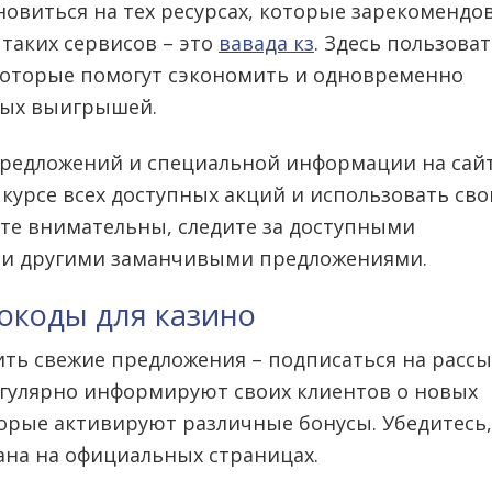
новиться на тех ресурсах, которые зарекомендо
 таких сервисов – это
вавада кз
. Здесь пользова
которые помогут сэкономить и одновременно
ных выигрышей.
предложений и специальной информации на сайт
 курсе всех доступных акций и использовать сво
те внимательны, следите за доступными
 и другими заманчивыми предложениями.
окоды для казино
ть свежие предложения – подписаться на расс
егулярно информируют своих клиентов о новых
орые активируют различные бонусы. Убедитесь,
ана на официальных страницах.