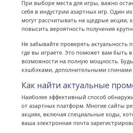
При выборе места для игры, важно оста
себя в индустрии азартных игр. Один из
могут рассчитывать на щедрые акции, 
повысить вероятность получения круп
Не забывайте проверять актуальность 
где вы играете. Это поможет вам быть в
возможности на полную мощность. Будь
кэшбэками, дополнительными спинами
Как найти актуальные пром
Наиболее эффективный способ обнаружи
от азартных платформ. Многие сайты р
акциях, включая специальные коды, кот
ваша электронная почта зарегистриров