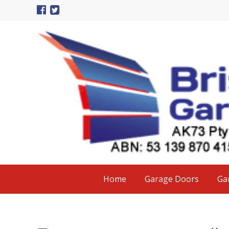
Skip
Skip
Skip
to
to
to
primary
main
primary
navigation
content
sidebar
Main
Home
Garage Doors
Ga
navigation