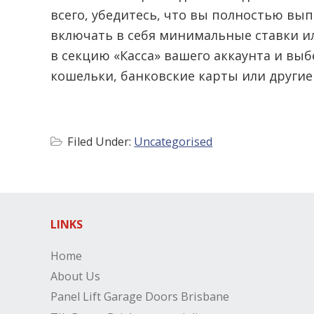
всего, убедитесь, что вы полностью вып
включать в себя минимальные ставки ил
в секцию «Касса» вашего аккаунта и вы
кошельки, банковские карты или други
Filed Under:
Uncategorised
LINKS
Home
About Us
Panel Lift Garage Doors Brisbane