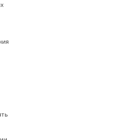
их
ния
ять
ии.