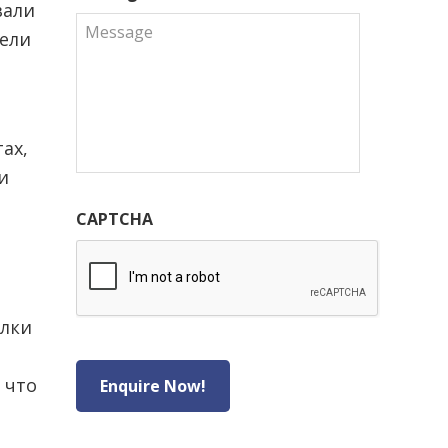
вали
тели
ах,
и
CAPTCHA
ылки
 что
Enquire Now!