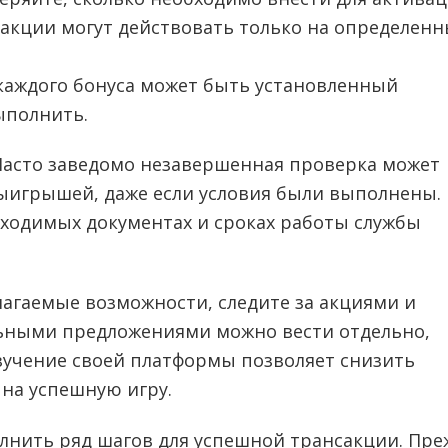
 акции могут действовать только на определен
 каждого бонуса может быть установленный
ыполнить.
 Часто заведомо незавершенная проверка может
выигрышей, даже если условия были выполнены.
ходимых документах и сроках работы службы
агаемые возможности, следите за акциями и
альными предложениями можно вести отдельно,
зучение своей платформы позволяет снизить
на успешную игру.
лнить ряд шагов для успешной трансакции. Пре