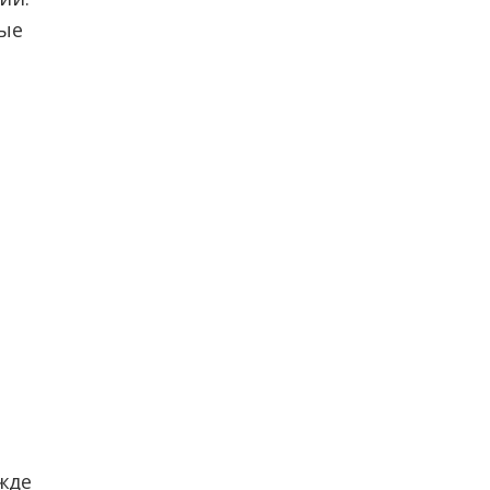
ные
жде