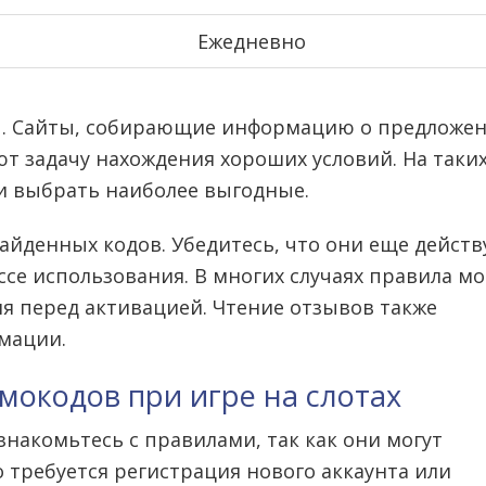
Ежедневно
ы. Сайты, собирающие информацию о предложе
т задачу нахождения хороших условий. На таки
и выбрать наиболее выгодные.
айденных кодов. Убедитесь, что они еще действ
се использования. В многих случаях правила мо
ия перед активацией. Чтение отзывов также
мации.
мокодов при игре на слотах
накомьтесь с правилами, так как они могут
о требуется регистрация нового аккаунта или