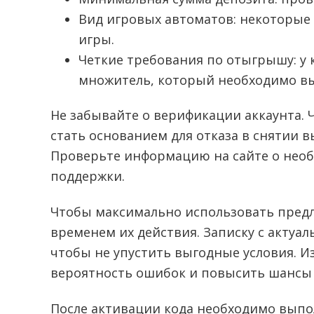
Вид игровых автоматов: некоторые
игры.
Четкие требования по отыгрышу: у
множитель, который необходимо в
Не забывайте о верификации аккаунта.
стать основанием для отказа в снятии 
Проверьте информацию на сайте о необ
поддержки.
Чтобы максимально использовать предл
временем их действия. Записку с акту
чтобы не упустить выгодные условия. И
вероятность ошибок и повысить шансы 
После активации кода необходимо выпо