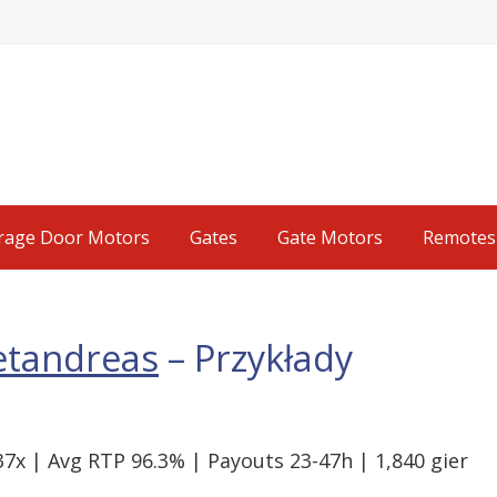
rage Door Motors
Gates
Gate Motors
Remotes
etandreas
– Przykłady
7x | Avg RTP 96.3% | Payouts 23-47h | 1,840 gier