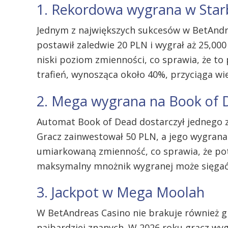
1. Rekordowa wygrana w Star
Jednym z największych sukcesów w BetAndre
postawił zaledwie 20 PLN i wygrał aż 25,00
niski poziom zmienności, co sprawia, że t
trafień, wynosząca około 40%, przyciąga wi
2. Mega wygrana na Book of 
Automat Book of Dead dostarczył jednego z
Gracz zainwestował 50 PLN, a jego wygran
umiarkowaną zmienność, co sprawia, że pot
maksymalny mnożnik wygranej może sięgać 
3. Jackpot w Mega Moolah
W BetAndreas Casino nie brakuje również g
najbardziej znanych. W 2026 roku gracz wyg