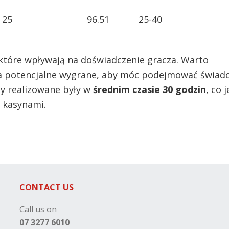
25
96.51
25-40
 które wpływają na doświadczenie gracza. Warto
na potencjalne wygrane, aby móc podejmować świa
ty realizowane były w
średnim czasie 30 godzin
, co j
 kasynami.
CONTACT US
Call us on
07 3277 6010