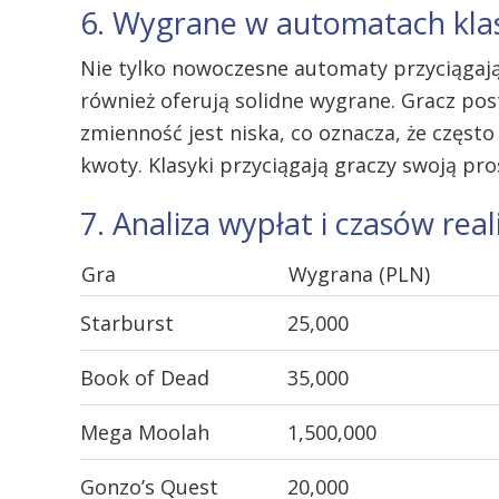
6. Wygrane w automatach kla
Nie tylko nowoczesne automaty przyciągają 
również oferują solidne wygrane. Gracz pos
zmienność jest niska, co oznacza, że częst
kwoty. Klasyki przyciągają graczy swoją pro
7. Analiza wypłat i czasów reali
Gra
Wygrana (PLN)
Starburst
25,000
Book of Dead
35,000
Mega Moolah
1,500,000
Gonzo’s Quest
20,000