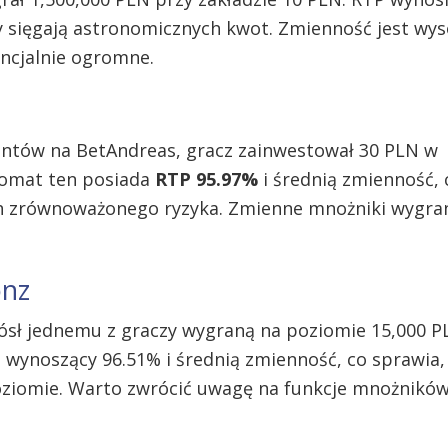
oty sięgają astronomicznych kwot. Zmienność jest wys
encjalnie ogromne.
ntów na BetAndreas, gracz zainwestował 30 PLN w
tomat ten posiada
RTP 95.97%
i średnią zmienność, 
ych zrównoważonego ryzyka. Zmienne mnożniki wygra
onz
iósł jednemu z graczy wygraną na poziomie 15,000 P
 wynoszący 96.51% i średnią zmienność, co sprawia,
poziomie. Warto zwrócić uwagę na funkcje mnożników