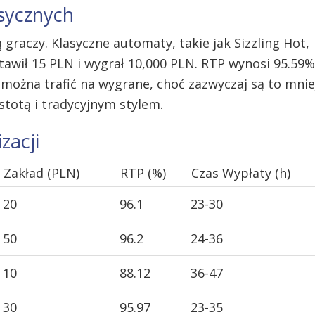
sycznych
graczy. Klasyczne automaty, takie jak Sizzling Hot,
tawił 15 PLN i wygrał 10,000 PLN. RTP wynosi 95.59%
o można trafić na wygrane, choć zazwyczaj są to mnie
stotą i tradycyjnym stylem.
zacji
Zakład (PLN)
RTP (%)
Czas Wypłaty (h)
20
96.1
23-30
50
96.2
24-36
10
88.12
36-47
30
95.97
23-35