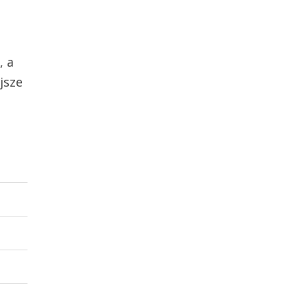
, a
jsze