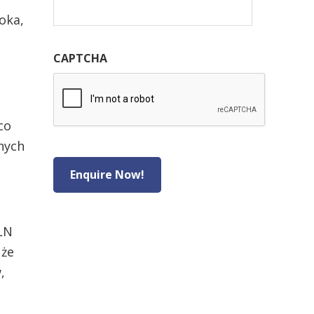
oka,
CAPTCHA
co
nych
Enquire Now!
LN
 że
,