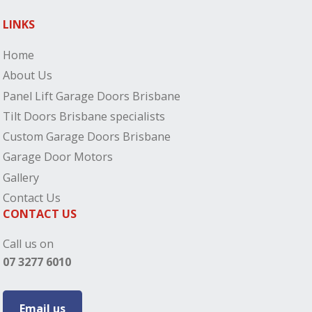
LINKS
Home
About Us
Panel Lift Garage Doors Brisbane
Tilt Doors Brisbane specialists
Custom Garage Doors Brisbane
Garage Door Motors
Gallery
Contact Us
CONTACT US
Call us on
07 3277 6010
Email us