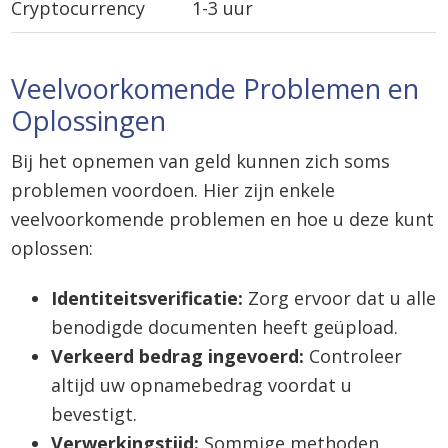
Cryptocurrency
1-3 uur
Veelvoorkomende Problemen en
Oplossingen
Bij het opnemen van geld kunnen zich soms
problemen voordoen. Hier zijn enkele
veelvoorkomende problemen en hoe u deze kunt
oplossen:
Identiteitsverificatie:
Zorg ervoor dat u alle
benodigde documenten heeft geüpload.
Verkeerd bedrag ingevoerd:
Controleer
altijd uw opnamebedrag voordat u
bevestigt.
Verwerkingstijd:
Sommige methoden