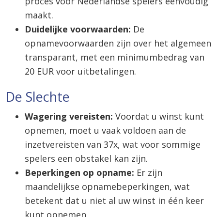
proces voor Nederlandse spelers eenvoudig
maakt.
Duidelijke voorwaarden:
De
opnamevoorwaarden zijn over het algemeen
transparant, met een minimumbedrag van
20 EUR voor uitbetalingen.
De Slechte
Wagering vereisten:
Voordat u winst kunt
opnemen, moet u vaak voldoen aan de
inzetvereisten van 37x, wat voor sommige
spelers een obstakel kan zijn.
Beperkingen op opname:
Er zijn
maandelijkse opnamebeperkingen, wat
betekent dat u niet al uw winst in één keer
kunt opnemen.