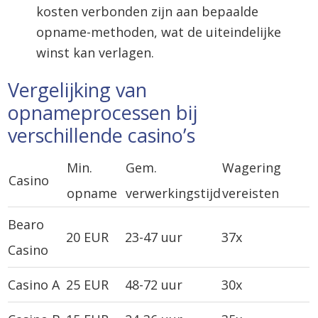
kosten verbonden zijn aan bepaalde
opname-methoden, wat de uiteindelijke
winst kan verlagen.
Vergelijking van
opnameprocessen bij
verschillende casino’s
Min.
Gem.
Wagering
Casino
opname
verwerkingstijd
vereisten
Bearo
20 EUR
23-47 uur
37x
Casino
Casino A
25 EUR
48-72 uur
30x