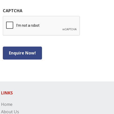
CAPTCHA
Enquire Now!
LINKS
Home
About Us